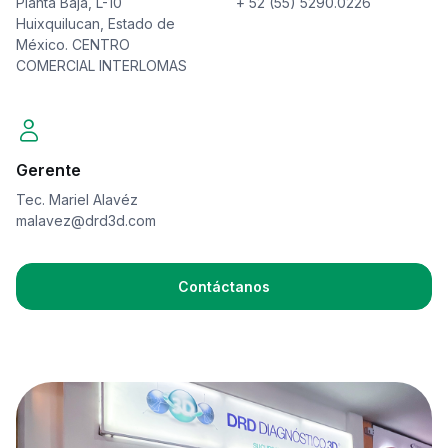
Planta Baja, L-10
+ 52 (55) 5290.0226
Huixquilucan, Estado de
México. CENTRO
COMERCIAL INTERLOMAS
Gerente
Tec. Mariel Alavéz
malavez@drd3d.com
Contáctanos